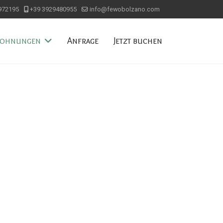
972195
+39 3929480955
info@fewobolzano.com
ohnungen
Anfrage
Jetzt buchen