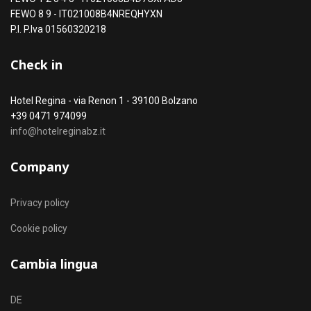
FEWO 8 9 - IT021008B4NREQHYXN
P.I. P.Iva 01560320218
Check in
Hotel Regina - via Renon 1 - 39100 Bolzano
+39 0471 974099
info@hotelreginabz.it
Company
Privacy policy
Cookie policy
Cambia lingua
Seleziona la tua lingua
DE