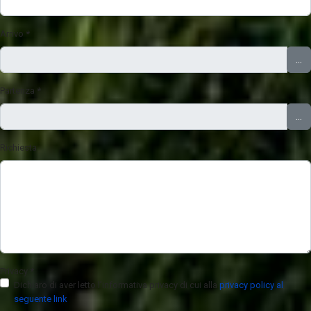
Arrivo
*
...
Partenza
*
...
Richiesta
Privacy
*
Dichiaro di aver letto l’informativa privacy di cui alla
privacy policy al
seguente link