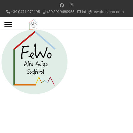
+39 0471 972195
+39 3929480955
info@fewobolzano.com
Appartamento 2 Bolzano centro
storico
I tuoi appartamenti in centro storico a Bolzano