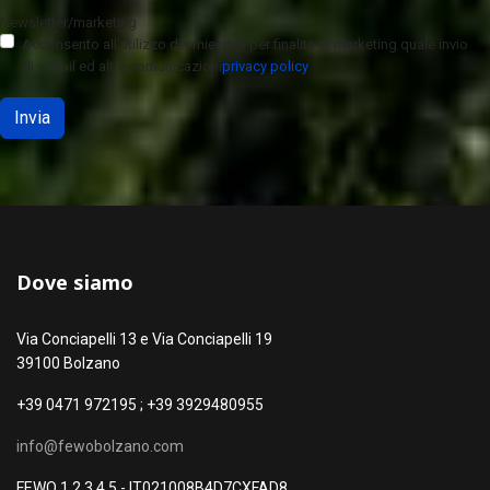
Newsletter/marketing
Acconsento all'utilizzo dei miei dati per finalità di marketing quale invio
di e-mail ed altre comunicazioni
privacy policy
Invia
Dove siamo
Via Conciapelli 13 e Via Conciapelli 19
39100 Bolzano
+39 0471 972195 ; +39 3929480955
info@fewobolzano.com
FEWO 1 2 3 4 5 - IT021008B4D7CXFAD8