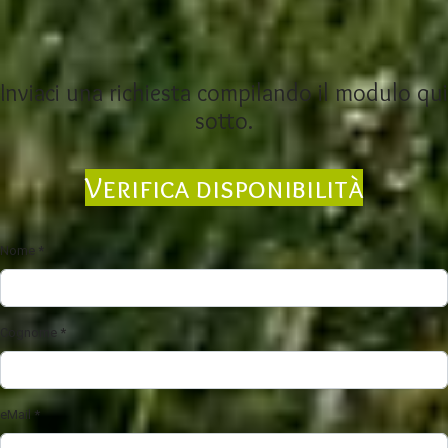
Inviaci una richiesta compilando il modulo qui
sotto.
Verifica disponibilità
Nome
*
Cognome
*
eMail
*